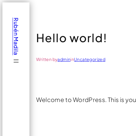
Saltar
al
Rubén Madila
contenido
Hello world!
Written by
admin
in
Uncategorized
Welcome to WordPress. This is your f