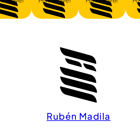
ver over
Hover over
Hover over
Ho
Rubén Madila